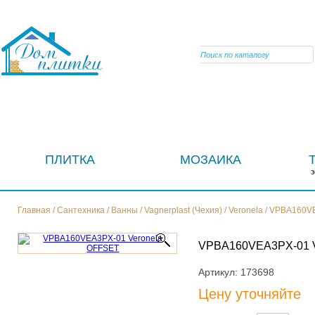
VIBER
ПЛИТКА
МОЗАИКА
Главная
/
Сантехника
/
Ванны
/
Vagnerplast (Чехия)
/
Veronela
/
VPBA160VE
VPBA160VEA3PX-01
Артикул:
173698
Цену уточняйте