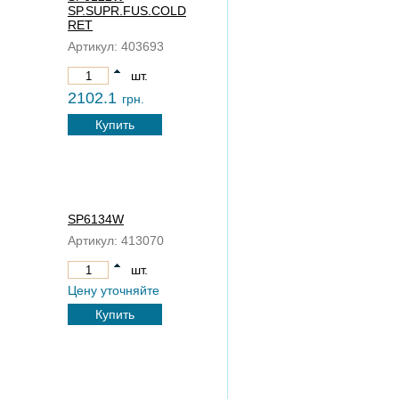
SP.SUPR.FUS.COLD
RET
Артикул:
403693
шт.
2102.1
грн.
Купить
SP6134W
Артикул:
413070
шт.
Цену уточняйте
Купить