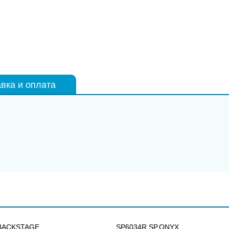
вка и оплата
BACKSTAGE
SP6034R SP.ONYX