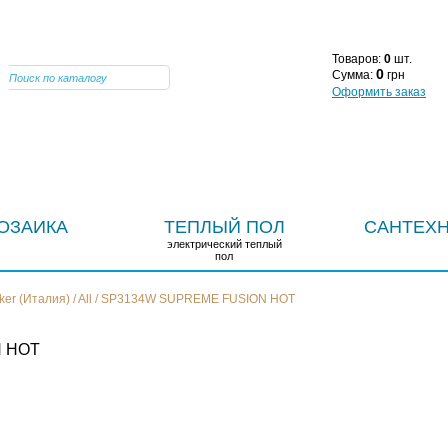
VIBER 0964669947
О КОМПАНИИ
СТАТЬИ
Н
Товаров:
0
шт.
0
Сумма:
грн
Оформить заказ
ОЗАИКА
ТЕПЛЫЙ ПОЛ
САНТЕХ
электрический теплый
пол
iker (Италия)
/
All
/
SP3134W SUPREME FUSION HOT
 HOT