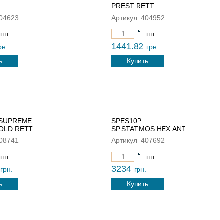
PREST RETT
04623
Артикул:
404952
шт.
шт.
1441.82
рн.
грн.
ь
Купить
 SUPREME
SPES10P
OLD RETT
SP.STAT.MOS.HEX.ANT.RT.
08741
Артикул:
407692
шт.
шт.
3234
грн.
грн.
ь
Купить