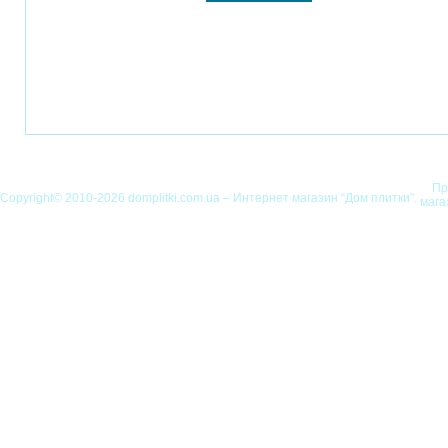
Пр
Copyright© 2010-2026 domplitki.com.ua – Интернет магазин “Дом плитки”.
мага