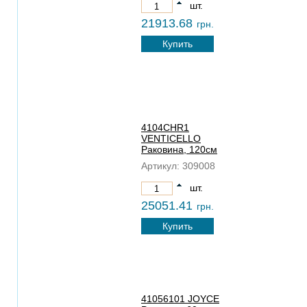
шт.
21913.68
грн.
Купить
4104CHR1
VENTICELLO
Раковина, 120см
Артикул:
309008
шт.
25051.41
грн.
Купить
41056101 JOYCE