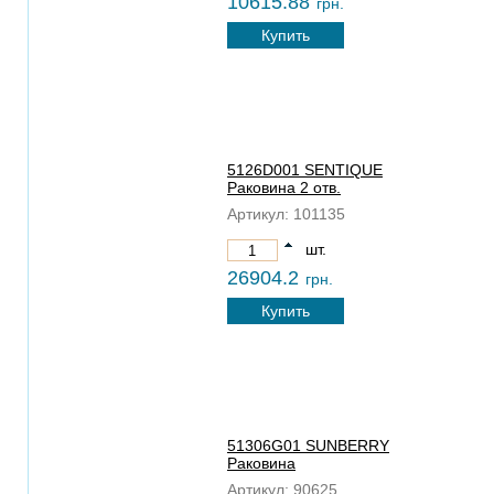
10615.88
грн.
Купить
5126D001 SENTIQUE
Раковина 2 отв.
Артикул:
101135
шт.
26904.2
грн.
Купить
51306G01 SUNBERRY
Раковина
Артикул:
90625