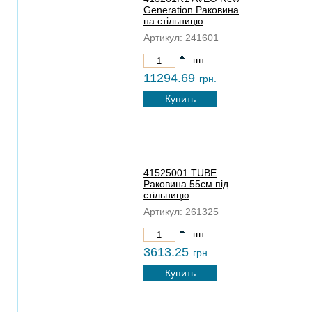
Generation Раковина
на стiльницю
Артикул:
241601
шт.
11294.69
грн.
Купить
41525001 TUBE
Раковина 55см пiд
стiльницю
Артикул:
261325
шт.
3613.25
грн.
Купить