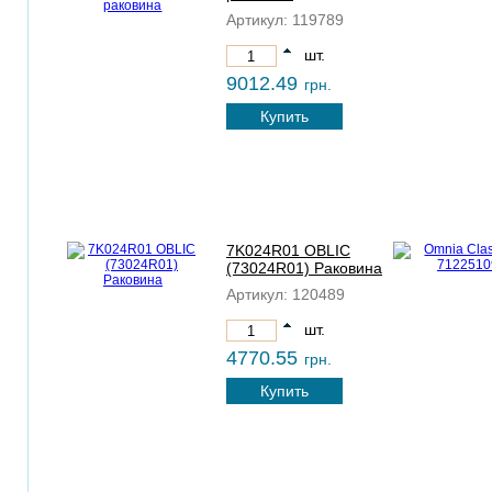
Артикул:
119789
шт.
9012.49
грн.
Купить
7K024R01 OBLIC
(73024R01) Раковина
Артикул:
120489
шт.
4770.55
грн.
Купить