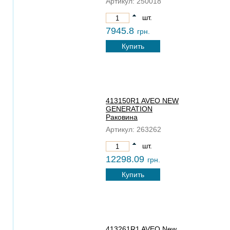
Артикул:
250018
шт.
7945.8
грн.
Купить
413150R1 AVEO NEW
GENERATION
Раковина
Артикул:
263262
шт.
12298.09
грн.
Купить
413261R1 AVEO New