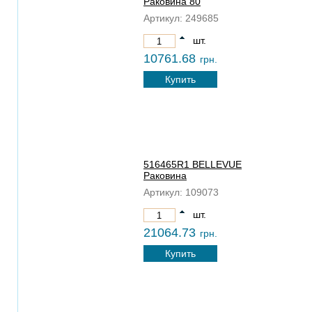
Раковина 80
Артикул:
249685
шт.
10761.68
грн.
Купить
516465R1 BELLEVUE
Раковина
Артикул:
109073
шт.
21064.73
грн.
Купить