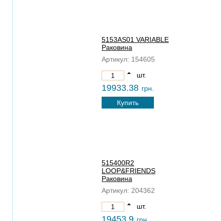
5153AS01 VARIABLE
Раковина
Артикул:
154605
шт.
19933.38
грн.
Купить
515400R2
LOOP&FRIENDS
Раковина
Артикул:
204362
шт.
19453.9
грн.