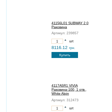
41156L01 SUBWAY 2.0
Раковина
Артикул:
239857
шт.
8116.12
грн.
Купить
4117A5R1 VIVIA
Раковина-100, 1 отв.,
White Alpin
CeramicPlus
Артикул:
312473
шт.