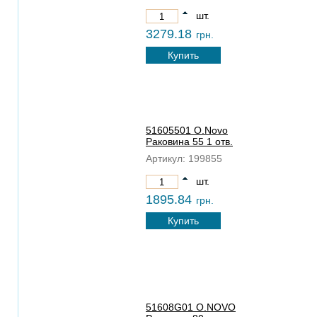
шт.
3279.18
грн.
Купить
51605501 O.Novo
Раковина 55 1 отв.
Артикул:
199855
шт.
1895.84
грн.
Купить
51608G01 O.NOVO