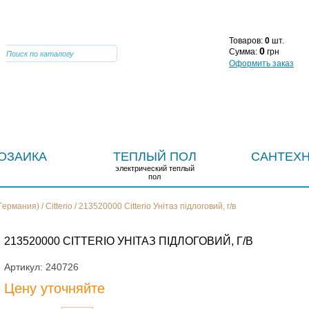
VIBER 0964669947
О КОМПАНИИ
СТАТЬИ
Н
Товаров:
0
шт.
0
Сумма:
грн
Оформить заказ
ОЗАИКА
ТЕПЛЫЙ ПОЛ
САНТЕХ
электрический теплый
пол
Германия)
/
Citterio
/
213520000 Citterio Унітаз підлоговий, г/в
213520000 CITTERIO УНІТАЗ ПІДЛОГОВИЙ, Г/В
Артикул:
240726
Цену уточняйте