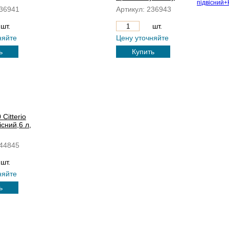
36941
Артикул:
236943
шт.
шт.
няйте
Цену уточняйте
ь
Купить
Citterio
існий,6 л,
44845
шт.
няйте
ь