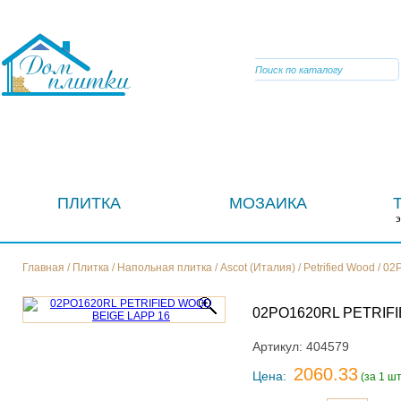
VIBER
ПЛИТКА
МОЗАИКА
Главная
/
Плитка
/
Напольная плитка
/
Ascot (Италия)
/
Petrified Wood
/
02
02PO1620RL PETRIF
Артикул:
404579
2060.33
Цена:
(за 1 шт.