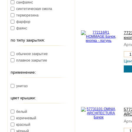
санфаянс
синтетическая смола
терморезина
фарфор
фаянс
772
кноп
по типу закрытия:
Арти
обычное закрытие
плавное закрытие
Цен
применение:
унитаз
цвет крышки:
577
белый
ARC
коричневый
Арти
красный
чёрный