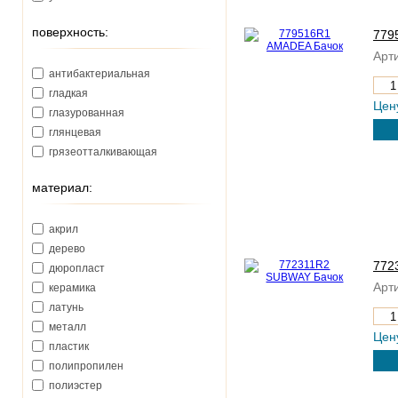
поверхность:
779
Арти
антибактериальная
гладкая
Цен
глазурованная
глянцевая
грязеотталкивающая
материал:
акрил
дерево
772
дюропласт
Арти
керамика
латунь
металл
Цен
пластик
полипропилен
полиэстер