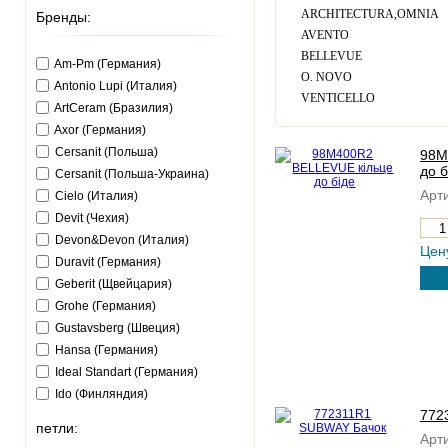
ARCHITECTURA,OMNIA
Бренды:
AVENTO
BELLEVUE
Am-Pm (Германия)
O. NOVO
Antonio Lupi (Италия)
VENTICELLO
ArtCeram (Бразилия)
Axor (Германия)
Cersanit (Польша)
98M
до б
Cersanit (Польша-Украина)
Арти
Cielo (Италия)
Devit (Чехия)
Devon&Devon (Италия)
Цен
Duravit (Германия)
Geberit (Щвейцария)
Grohe (Германия)
Gustavsberg (Швеция)
Hansa (Германия)
Ideal Standart (Германия)
Ido (Финляндия)
772
Keramag (Германия)
петли:
Kerasan (Италия)
Арти