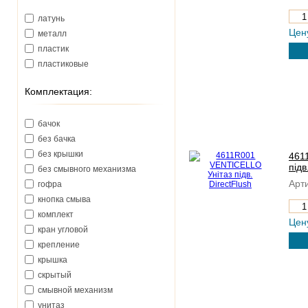
Kludi (Германия)
латунь
Kolo (Польша)
Цен
металл
Laufen (Австрия)
пластик
Primera (Италия)
пластиковые
Simas (Италия)
Villeroy&Boch (Германия)
Комплектация:
бачок
без бачка
без крышки
461
підв
без смывного механизма
Арти
гофра
кнопка смыва
комплект
Цен
кран угловой
крепление
крышка
скрытый
смывной механизм
унитаз