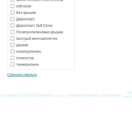
soft close
Без крышки
Дюропласт
Дюропласт Soft Close
Полипропиленовая крышка
быстрый монтаж/снятие
дерево
полипропилен
полиэстер
терморезина
Сбросить фильтр
Пр
Copyright© 2010-2026 domplitki.com.ua – Интернет магазин “Дом плитки”.
мага