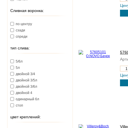
Цен
Сливная воронка:
по центру
сзади
спреди
тип слива:
576
Арти
5/6л
5л
двойной 3/4
Цен
двойной 3/5л
двойной 3/6л
двойной 4
одинарный 6л
стоп
цвет креплений:
Vill