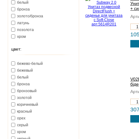
белый
Унит
+ си
бронза
Clo
золото/бронза
Арти
латунь
позолота
10
хром
цвет:
бежево-белый
бежевый
белый
V02
бiде
бронза
бронзовый
Арти
золотой
коричневый
30
красный
орех
серый
хром
черный