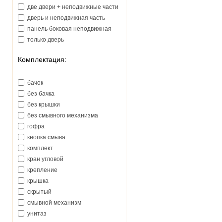
две двери + неподвижные части
дверь и неподвижная часть
панель боковая неподвижная
только дверь
Комплектация:
бачок
без бачка
без крышки
без смывного механизма
гофра
кнопка смыва
комплект
кран угловой
крепление
крышка
скрытый
смывной механизм
унитаз