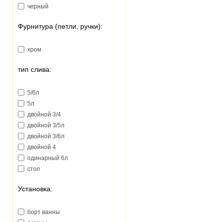
черный
Фурнитура (петли, ручки):
хром
тип слива:
5/6л
5л
двойной 3/4
двойной 3/5л
двойной 3/6л
двойной 4
одинарный 6л
стоп
Установка:
борт ванны