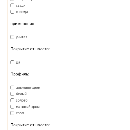
380
сзади
390
спреди
460
570
применение:
унитаз
Покрытие от налета:
Да
Профиль:
алюмино-хром
белый
золото
матовый хром
хром
Покрытие от налета: