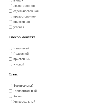
в нишу
левосторонняя
отдельностоящая
правосторонняя
пристенная
угловая
Способ монтажа:
Напольный
Подвесной
пристенный
угловой
Слив:
Вертикальный
Горизонтальный
Косой
Универсальный