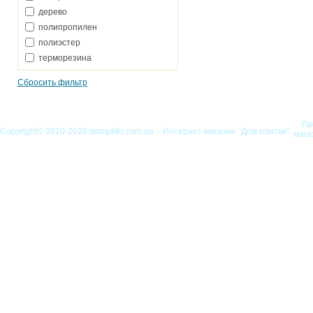
дерево
полипропилен
полиэстер
терморезина
Сбросить фильтр
Пр
Copyright© 2010-2026 domplitki.com.ua – Интернет магазин “Дом плитки”.
мага