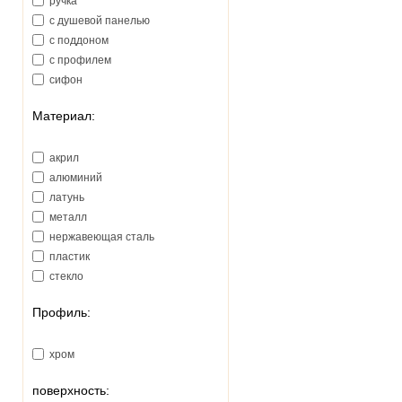
ручка
с душевой панелью
с поддоном
с профилем
сифон
Материал:
акрил
алюминий
латунь
металл
нержавеющая сталь
пластик
стекло
Профиль:
хром
поверхность: