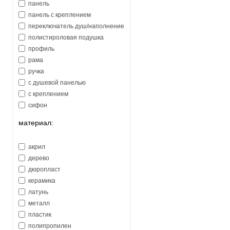
панель
Jacuzzi (Италия)
панель с креплением
Kaldewei (Германия)
переключатель душ/наполнение
Keramag (Германия)
полистироловая подушка
Kerasan (Италия)
профиль
Kermi (Германия)
рама
Kludi (Германия)
ручка
Kolo (Польша)
с душевой панелью
Laufen (Австрия)
с креплением
Oras (Финляндия)
сифон
Paffoni (Италия)
слив
Primera (Италия)
материал:
слив-перелив
RIHO (Чехия)
слив-перелив с наполнением
Ravak (Чехия)
акрил
шторка
Roca (Испания)
дерево
SanSwiss (Франция)
дюропласт
Simas (Италия)
керамика
TECE (Германия)
латунь
Vagnerplast (Чехия)
металл
Villeroy&Boch (Германия)
пластик
WGT
полипропилен