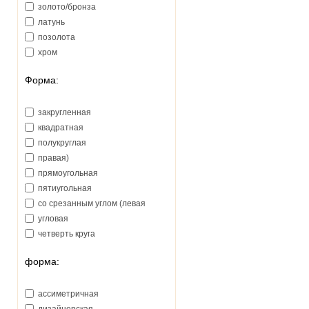
золото/бронза
латунь
позолота
хром
Форма:
закругленная
квадратная
полукруглая
правая)
прямоугольная
пятиугольная
со срезанным углом (левая
угловая
четверть круга
форма:
ассиметричная