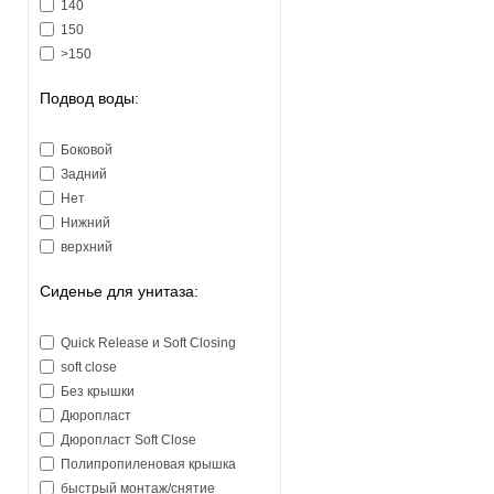
140
150
>150
Подвод воды:
Боковой
Задний
Нет
Нижний
верхний
Сиденье для унитаза:
Quick Release и Soft Closing
soft close
Без крышки
Дюропласт
Дюропласт Soft Close
Полипропиленовая крышка
быстрый монтаж/снятие