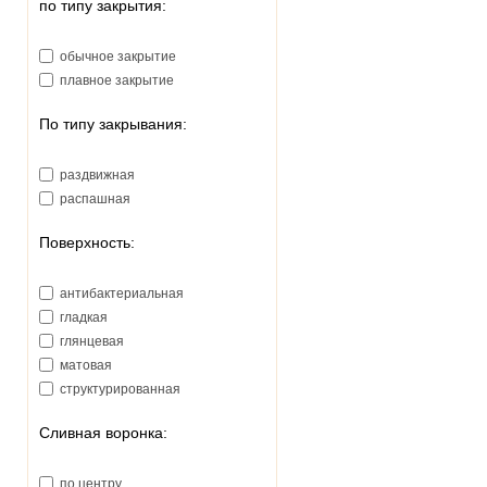
по типу закрытия:
220
225
обычное закрытие
228
плавное закрытие
230
235
По типу закрывания:
239
240
раздвижная
245
распашная
250
265
Поверхность:
270
280
антибактериальная
284
гладкая
285
глянцевая
293
матовая
320
структурированная
321
330
Сливная воронка:
340
375
по центру