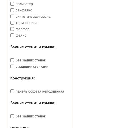
Наша Вода (Украина)
полиэстер
санфаянс
синтетическая смола
терморезина
фарфор
фаянс
Задние стенки и крыша:
без задних стенок
с задними стенками
Конструкция:
панель боковая неподвижная
Задние стенки и крыша:
без задних стенок
материал: