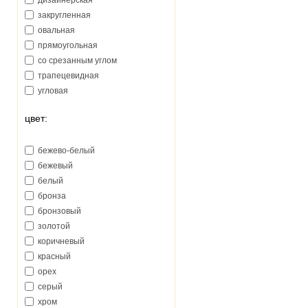
дизайнерская
закругленная
овальная
прямоугольная
со срезанным углом
трапецевидная
угловая
цвет:
бежево-белый
бежевый
белый
бронза
бронзовый
золотой
коричневый
красный
орех
серый
хром