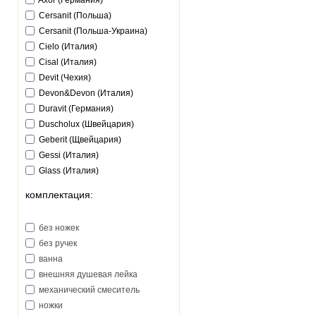
Axor (Германия)
Cersanit (Польша)
Cersanit (Польша-Украина)
Cielo (Италия)
Cisal (Италия)
Devit (Чехия)
Devon&Devon (Италия)
Duravit (Германия)
Duscholux (Швейцария)
Geberit (Щвейцария)
Gessi (Италия)
Glass (Италия)
Goldman (Китай)
комплектация:
Gorenje (Словения)
Grohe (Германия)
без ножек
Gustavsberg (Швеция)
без ручек
Hansa (Германия)
ванна
Hansgrohe (Германия)
внешняя душевая лейка
Huppe (Германия)
механический смеситель
Ideal Standart (Германия)
ножки
Ido (Финляндия)