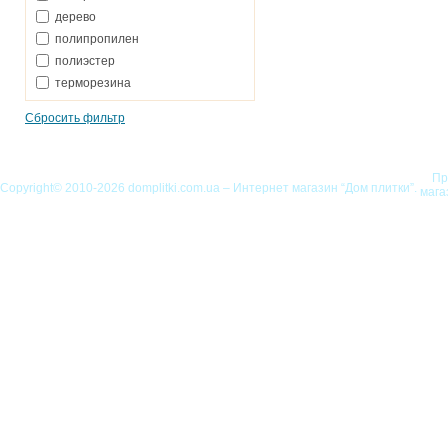
дерево
полипропилен
полиэстер
терморезина
Сбросить фильтр
Пр
Copyright© 2010-2026 domplitki.com.ua – Интернет магазин “Дом плитки”.
мага