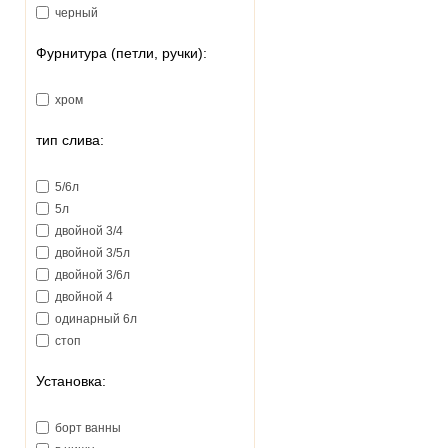
черный
Фурнитура (петли, ручки):
хром
тип слива:
5/6л
5л
двойной 3/4
двойной 3/5л
двойной 3/6л
двойной 4
одинарный 6л
стоп
Установка:
борт ванны