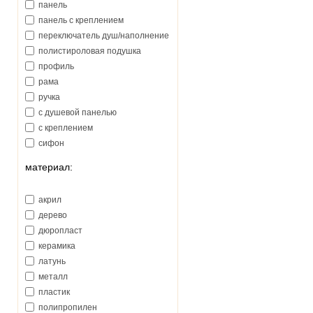
панель
Jacuzzi (Италия)
панель с креплением
Kaldewei (Германия)
переключатель душ/наполнение
Keramag (Германия)
полистироловая подушка
Kerasan (Италия)
профиль
Kermi (Германия)
рама
Kludi (Германия)
ручка
Kolo (Польша)
с душевой панелью
Laufen (Австрия)
с креплением
Oras (Финляндия)
сифон
Paffoni (Италия)
слив
Primera (Италия)
материал:
слив-перелив
RIHO (Чехия)
слив-перелив с наполнением
Ravak (Чехия)
акрил
шторка
Roca (Испания)
дерево
SanSwiss (Франция)
дюропласт
Simas (Италия)
керамика
TECE (Германия)
латунь
Vagnerplast (Чехия)
металл
Villeroy&Boch (Германия)
пластик
WGT
полипропилен