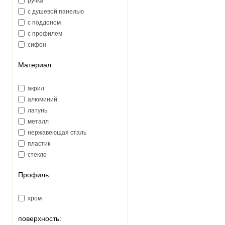
ручка
с душевой панелью
с поддоном
с профилем
сифон
Материал:
акрил
алюминий
латунь
металл
нержавеющая сталь
пластик
стекло
Профиль:
хром
поверхность: