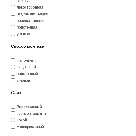
в нишу
левосторонняя
отдельностоящая
правосторонняя
пристенная
угловая
Способ монтажа:
Напольный
Подвесной
пристенный
угловой
Слив:
Вертикальный
Горизонтальный
Косой
Универсальный