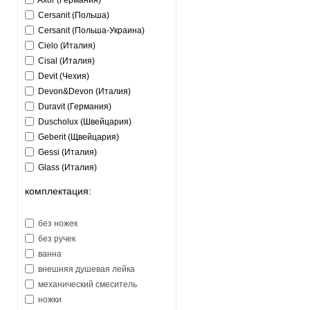
Axor (Германия)
Cersanit (Польша)
Cersanit (Польша-Украина)
Cielo (Италия)
Cisal (Италия)
Devit (Чехия)
Devon&Devon (Италия)
Duravit (Германия)
Duscholux (Швейцария)
Geberit (Щвейцария)
Gessi (Италия)
Glass (Италия)
Goldman (Китай)
комплектация:
Gorenje (Словения)
Grohe (Германия)
без ножек
Gustavsberg (Швеция)
без ручек
Hansa (Германия)
ванна
Hansgrohe (Германия)
внешняя душевая лейка
Huppe (Германия)
механический смеситель
Ideal Standart (Германия)
ножки
Ido (Финляндия)