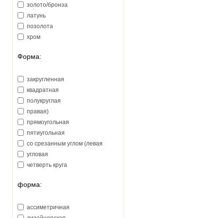
золото/бронза
латунь
позолота
хром
Форма:
закругленная
квадратная
полукруглая
правая)
прямоугольная
пятиугольная
со срезанным углом (левая
угловая
четверть круга
форма:
ассиметричная