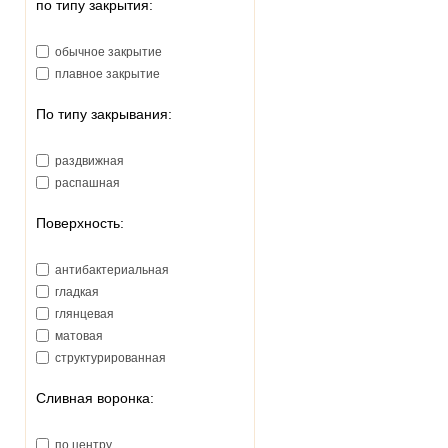
по типу закрытия:
220
225
обычное закрытие
228
плавное закрытие
230
235
По типу закрывания:
239
240
раздвижная
245
распашная
250
265
Поверхность:
270
280
антибактериальная
284
гладкая
285
глянцевая
293
матовая
320
структурированная
321
330
Сливная воронка:
340
375
по центру