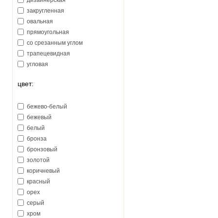
дизайнерская
закругленная
овальная
прямоугольная
со срезанным углом
трапецевидная
угловая
цвет:
бежево-белый
бежевый
белый
бронза
бронзовый
золотой
коричневый
красный
орех
серый
хром