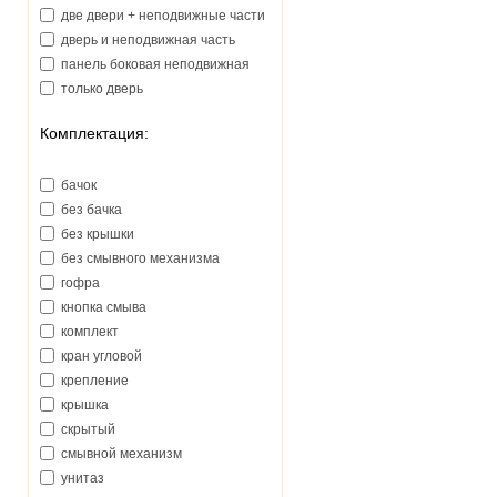
две двери + неподвижные части
дверь и неподвижная часть
панель боковая неподвижная
только дверь
Комплектация:
бачок
без бачка
без крышки
без смывного механизма
гофра
кнопка смыва
комплект
кран угловой
крепление
крышка
скрытый
смывной механизм
унитаз