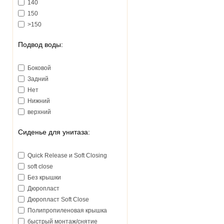
140
150
>150
Подвод воды:
Боковой
Задний
Нет
Нижний
верхний
Сиденье для унитаза:
Quick Release и Soft Closing
soft close
Без крышки
Дюропласт
Дюропласт Soft Close
Полипропиленовая крышка
быстрый монтаж/снятие