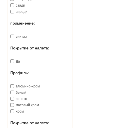
380
сзади
390
спреди
460
570
применение:
унитаз
Покрытие от налета:
Да
Профиль:
алюмино-хром
белый
золото
матовый хром
хром
Покрытие от налета: