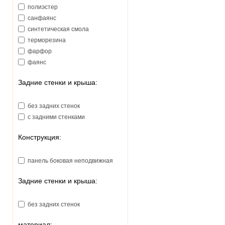
Наша Вода (Украина)
полиэстер
санфаянс
синтетическая смола
терморезина
фарфор
фаянс
Задние стенки и крыша:
без задних стенок
с задними стенками
Конструкция:
панель боковая неподвижная
Задние стенки и крыша:
без задних стенок
материал: