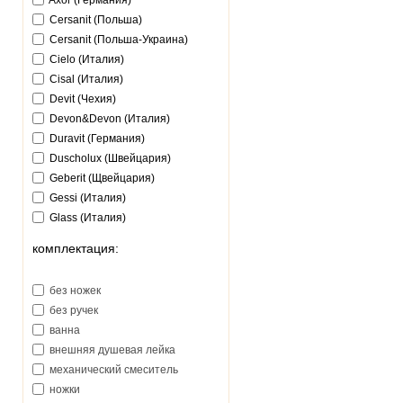
Axor (Германия)
Cersanit (Польша)
Cersanit (Польша-Украина)
Cielo (Италия)
Cisal (Италия)
Devit (Чехия)
Devon&Devon (Италия)
Duravit (Германия)
Duscholux (Швейцария)
Geberit (Щвейцария)
Gessi (Италия)
Glass (Италия)
Goldman (Китай)
комплектация:
Gorenje (Словения)
Grohe (Германия)
без ножек
Gustavsberg (Швеция)
без ручек
Hansa (Германия)
ванна
Hansgrohe (Германия)
внешняя душевая лейка
Huppe (Германия)
механический смеситель
Ideal Standart (Германия)
ножки
Ido (Финляндия)