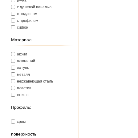
ручка
с душевой панелью
с поддоном
с профилем
сифон
Материал:
акрил
алюминий
латунь
металл
нержавеющая сталь
пластик
стекло
Профиль:
хром
поверхность: