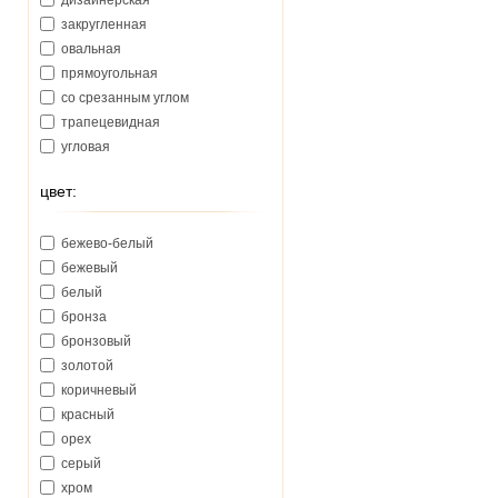
дизайнерская
закругленная
овальная
прямоугольная
со срезанным углом
трапецевидная
угловая
цвет:
бежево-белый
бежевый
белый
бронза
бронзовый
золотой
коричневый
красный
орех
серый
хром