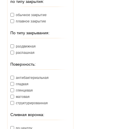
по типу закрытия:
220
225
обычное закрытие
228
плавное закрытие
230
235
По типу закрывания:
239
240
раздвижная
245
распашная
250
265
Поверхность:
270
280
антибактериальная
284
гладкая
285
глянцевая
293
матовая
320
структурированная
321
330
Сливная воронка:
340
375
по центру