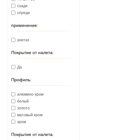
380
сзади
390
спреди
460
570
применение:
унитаз
Покрытие от налета:
Да
Профиль:
алюмино-хром
белый
золото
матовый хром
хром
Покрытие от налета: