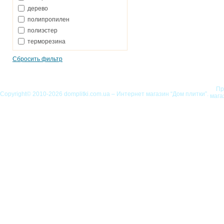
дерево
полипропилен
полиэстер
терморезина
Сбросить фильтр
Пр
Copyright© 2010-2026 domplitki.com.ua – Интернет магазин “Дом плитки”.
мага