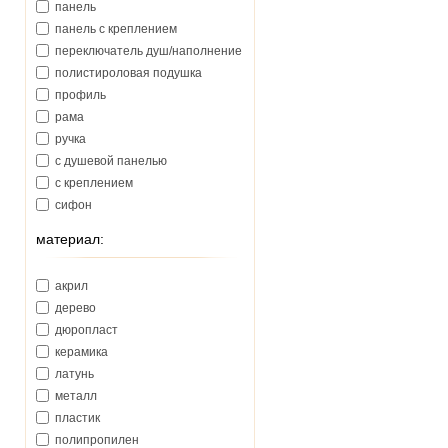
панель
Jacuzzi (Италия)
панель с креплением
Kaldewei (Германия)
переключатель душ/наполнение
Keramag (Германия)
полистироловая подушка
Kerasan (Италия)
профиль
Kermi (Германия)
рама
Kludi (Германия)
ручка
Kolo (Польша)
с душевой панелью
Laufen (Австрия)
с креплением
Oras (Финляндия)
сифон
Paffoni (Италия)
слив
Primera (Италия)
материал:
слив-перелив
RIHO (Чехия)
слив-перелив с наполнением
Ravak (Чехия)
акрил
шторка
Roca (Испания)
дерево
SanSwiss (Франция)
дюропласт
Simas (Италия)
керамика
TECE (Германия)
латунь
Vagnerplast (Чехия)
металл
Villeroy&Boch (Германия)
пластик
WGT
полипропилен