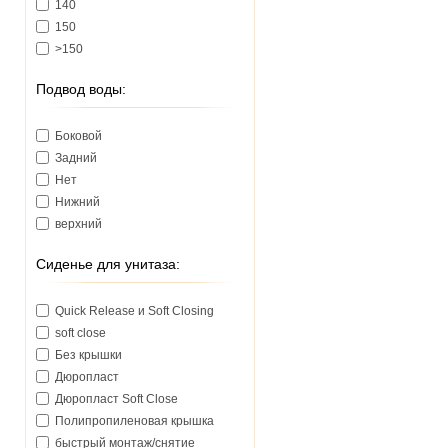
140
150
>150
Подвод воды:
Боковой
Задний
Нет
Нижний
верхний
Сиденье для унитаза:
Quick Release и Soft Closing
soft close
Без крышки
Дюропласт
Дюропласт Soft Close
Полипропиленовая крышка
быстрый монтаж/снятие