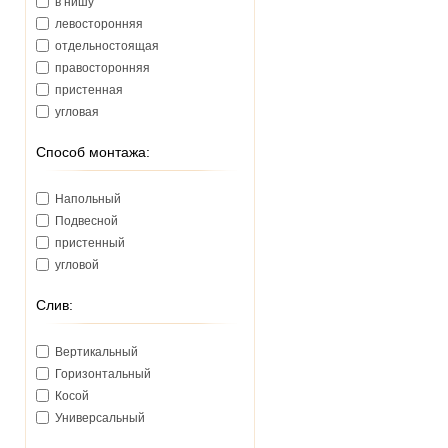
в нишу
левосторонняя
отдельностоящая
правосторонняя
пристенная
угловая
Способ монтажа:
Напольный
Подвесной
пристенный
угловой
Слив:
Вертикальный
Горизонтальный
Косой
Универсальный