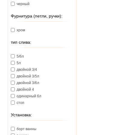
черный
Фурнитура (петли, ручки):
хром
тип слива:
5/6л
5л
двойной 3/4
двойной 3/5л
двойной 3/6л
двойной 4
одинарный 6л
стоп
Установка:
борт ванны