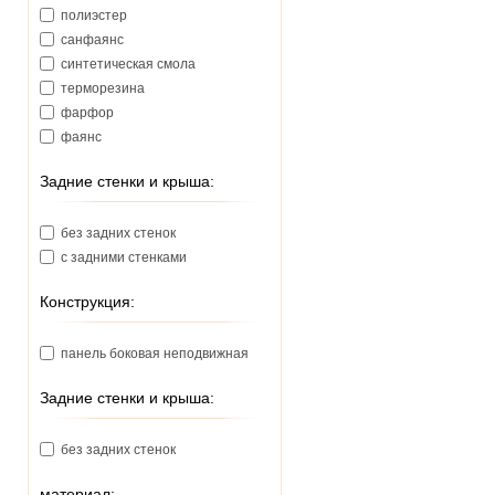
Наша Вода (Украина)
полиэстер
санфаянс
синтетическая смола
терморезина
фарфор
фаянс
Задние стенки и крыша:
без задних стенок
с задними стенками
Конструкция:
панель боковая неподвижная
Задние стенки и крыша:
без задних стенок
материал: