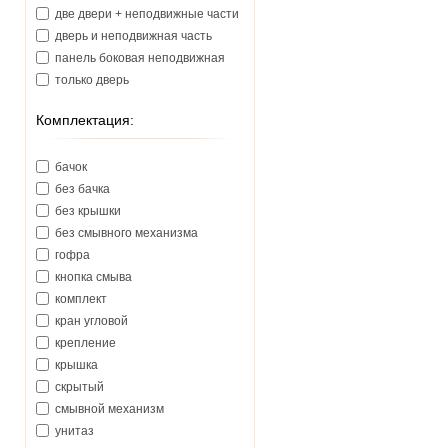
две двери + неподвижные части
дверь и неподвижная часть
панель боковая неподвижная
только дверь
Комплектация:
бачок
без бачка
без крышки
без смывного механизма
гофра
кнопка смыва
комплект
кран угловой
крепление
крышка
скрытый
смывной механизм
унитаз