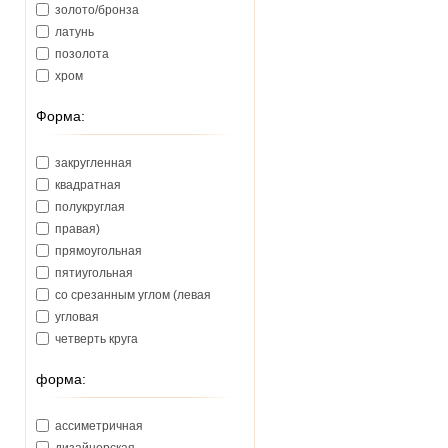
золото/бронза
латунь
позолота
хром
Форма:
закругленная
квадратная
полукруглая
правая)
прямоугольная
пятиугольная
со срезанным углом (левая
угловая
четверть круга
форма:
ассиметричная