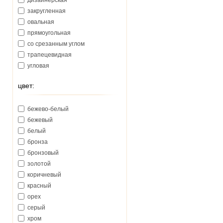
дизайнерская
закругленная
овальная
прямоугольная
со срезанным углом
трапецевидная
угловая
цвет:
бежево-белый
бежевый
белый
бронза
бронзовый
золотой
коричневый
красный
орех
серый
хром