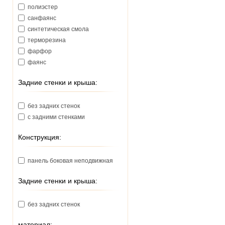
Наша Вода (Украина)
полиэстер
санфаянс
синтетическая смола
терморезина
фарфор
фаянс
Задние стенки и крыша:
без задних стенок
с задними стенками
Конструкция:
панель боковая неподвижная
Задние стенки и крыша:
без задних стенок
материал: