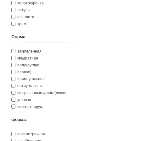
золото/бронза
латунь
позолота
хром
Форма:
закругленная
квадратная
полукруглая
правая)
прямоугольная
пятиугольная
со срезанным углом (левая
угловая
четверть круга
форма:
ассиметричная