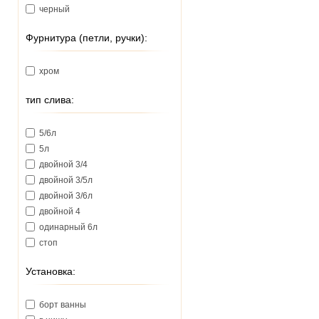
черный
Фурнитура (петли, ручки):
хром
тип слива:
5/6л
5л
двойной 3/4
двойной 3/5л
двойной 3/6л
двойной 4
одинарный 6л
стоп
Установка:
борт ванны