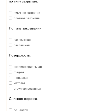
по типу закрытия:
220
225
обычное закрытие
228
плавное закрытие
230
235
По типу закрывания:
239
240
раздвижная
245
распашная
250
265
Поверхность:
270
280
антибактериальная
284
гладкая
285
глянцевая
293
матовая
320
структурированная
321
330
Сливная воронка:
340
375
по центру