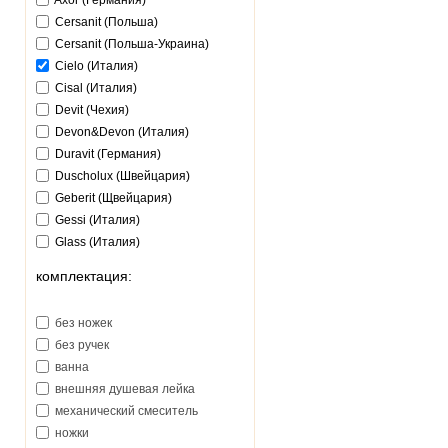
Axor (Германия)
Cersanit (Польша)
Cersanit (Польша-Украина)
Cielo (Италия)
Cisal (Италия)
Devit (Чехия)
Devon&Devon (Италия)
Duravit (Германия)
Duscholux (Швейцария)
Geberit (Щвейцария)
Gessi (Италия)
Glass (Италия)
Goldman (Китай)
комплектация:
Gorenje (Словения)
Grohe (Германия)
без ножек
Gustavsberg (Швеция)
без ручек
Hansa (Германия)
ванна
Hansgrohe (Германия)
внешняя душевая лейка
Huppe (Германия)
механический смеситель
Ideal Standart (Германия)
ножки
Ido (Финляндия)