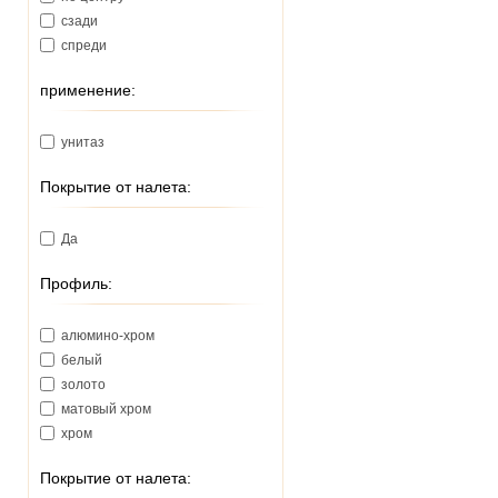
380
сзади
390
спреди
460
570
применение:
унитаз
Покрытие от налета:
Да
Профиль:
алюмино-хром
белый
золото
матовый хром
хром
Покрытие от налета: