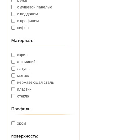
ручка
с душевой панелью
с поддоном
с профилем
сифон
Материал:
акрил
алюминий
латунь
металл
нержавеющая сталь
пластик
стекло
Профиль:
хром
поверхность: