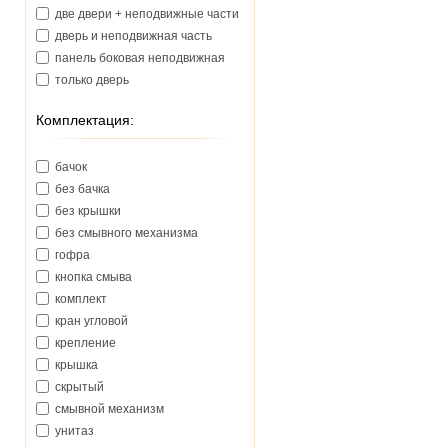
две двери + неподвижные части
дверь и неподвижная часть
панель боковая неподвижная
только дверь
Комплектация:
бачок
без бачка
без крышки
без смывного механизма
гофра
кнопка смыва
комплект
кран угловой
крепление
крышка
скрытый
смывной механизм
унитаз