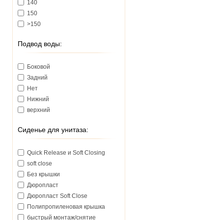
140
150
>150
Подвод воды:
Боковой
Задний
Нет
Нижний
верхний
Сиденье для унитаза:
Quick Release и Soft Closing
soft close
Без крышки
Дюропласт
Дюропласт Soft Close
Полипропиленовая крышка
быстрый монтаж/снятие