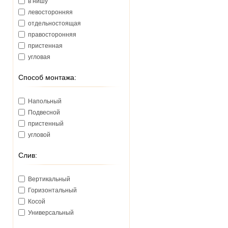
в нишу
левосторонняя
отдельностоящая
правосторонняя
пристенная
угловая
Способ монтажа:
Напольный
Подвесной
пристенный
угловой
Слив:
Вертикальный
Горизонтальный
Косой
Универсальный