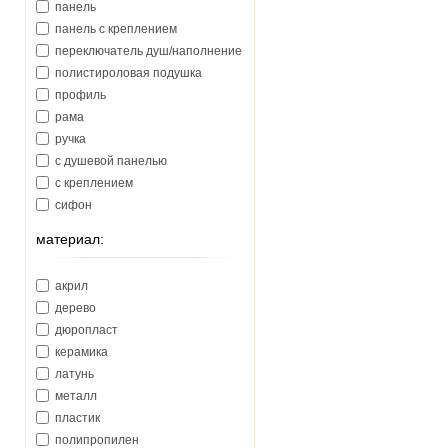
панель
Jacuzzi (Италия)
панель с креплением
Kaldewei (Германия)
переключатель душ/наполнение
Keramag (Германия)
полистироловая подушка
Kerasan (Италия)
профиль
Kermi (Германия)
рама
Kludi (Германия)
ручка
Kolo (Польша)
с душевой панелью
Laufen (Австрия)
с креплением
Oras (Финляндия)
сифон
Paffoni (Италия)
слив
Primera (Италия)
материал:
слив-перелив
RIHO (Чехия)
слив-перелив с наполнением
Ravak (Чехия)
акрил
шторка
Roca (Испания)
дерево
SanSwiss (Франция)
дюропласт
Simas (Италия)
керамика
TECE (Германия)
латунь
Vagnerplast (Чехия)
металл
Villeroy&Boch (Германия)
пластик
WGT
полипропилен