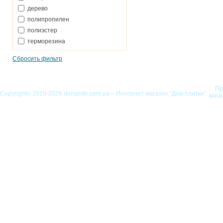
дерево
полипропилен
полиэстер
терморезина
Сбросить фильтр
Пр
Copyright© 2010-2026 domplitki.com.ua – Интернет магазин “Дом плитки”.
мага