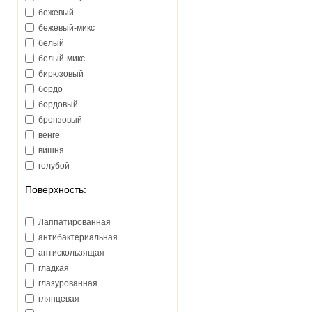
Emilсeramica (Италия)
бежевый
Emotion Ceramics (Испания)
бежевый-микс
Equipe Ceramicas (Испания)
белый
Exagres (Испания)
белый-микс
FAP (Италия)
бирюзовый
Fabresa Ceramica (Испания)
бордо
Fioranese (Италия)
бордовый
Flaviker (Италия)
бронзовый
Florim Group (Италия)
венге
Fondovalle (Италия)
вишня
Gambarelli (Италия)
голубой
Gemma (Египет)
горчичный
Geotiles (Испания)
Поверхность:
гранатовый
Goetan (Испания)
графитовый
Golden Tile (Украина)
Лаппатированная
жасмин
Goldencer (Испания)
антибактериальная
желтый
Grand Kerama (Украина)
антискользящая
зеленый
Gres de Valls (Испания)
гладкая
золотой
IMSO Ceramica (Италия)
глазурованная
кирпичный
ITT Ceramic (Испания)
глянцевая
коричневый
Ibero (Испания)