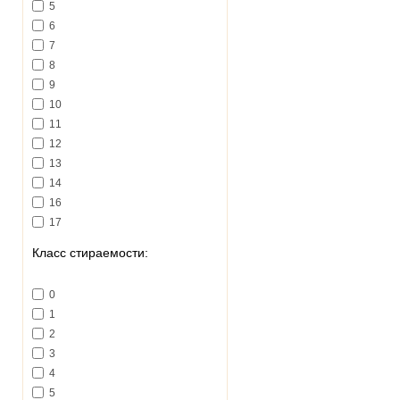
5
Unicom Starker (Италия)
6
Vallelunga (Италия)
7
Venis (Испания)
8
Venus (Испания)
9
Vives (Испания)
10
Зевс керамика (Украина)
11
Керамин (Белорусь)
12
Полесье (Украина)
13
14
16
17
22
Класс стираемости:
36
высокая
0
легкая
1
средняя
2
3
4
5