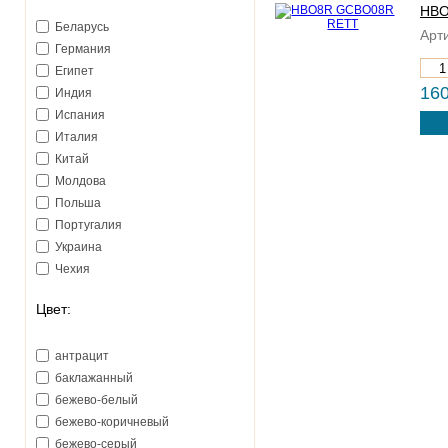
HBO
Bestile (Испания)
Беларусь
CIR (Италия)
Арти
Германия
Caesar (Италия)
Египет
Ceramica Deseo (Испания)
160
Индия
Ceramica Gomez (Испания)
Испания
Ceramica de Lux (Китай)
Италия
Ceranosa (Испания)
Китай
Cerdisa (Италия)
Молдова
Cerrad (Польша)
Польша
Cersanit (Польша)
Португалия
Cersanit (Польша-Украина)
Украина
Cicogres (Испания)
Чехия
Cinca (Португалия)
Cobsa (Испания)
Цвет:
Cristacer (Испания)
Del Conca (Италия)
антрацит
Dual Gres (Испания)
баклажанный
Edilcuoghi (Италия)
бежево-белый
Ege Seramik (Турция)
бежево-коричневый
El Barco (Испания)
бежево-серый