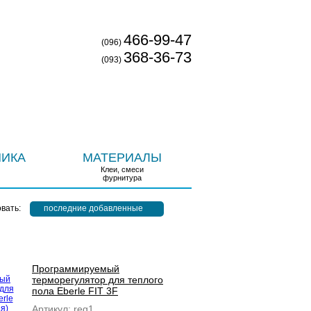
ОВОСТИ
ДОСТАВКА И ОПЛАТА
КОНТАКТЫ
466-99-47
(096)
368-36-73
(093)
НИКА
МАТЕРИАЛЫ
Клеи, смеси
фурнитура
вать:
последние добавленные
Программируемый
терморегулятор для теплого
пола Eberle FIT 3F
(Германия)
Артикул:
reg1