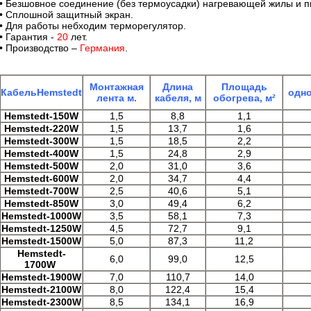
• Безшовное соединение (без термоусадки) нагревающей жилы и 
• Сплошной защитный экран.
• Для работы небходим терморегулятор.
• Гарантия -
20
лет.
• Производство –
Германия
.
Монтажная
Длина
Площадь
Кабель
Hemstedt
одно
лента м.
кабеля, м
обогрева, м²
Hemstedt-150W
1,5
8,8
1,1
Hemstedt-220W
1,5
13,7
1,6
Hemstedt-300W
1,5
18,5
2,2
Hemstedt-400W
1,5
24,8
2,9
Hemstedt-500W
2,0
31,0
3,6
Hemstedt-600W
2,0
34,7
4,4
Hemstedt-700W
2,5
40,6
5,1
Hemstedt-850W
3,0
49,4
6,2
Hemstedt-1000W
3,5
58,1
7,3
Hemstedt-1250W
4,5
72,7
9,1
Hemstedt-1500W
5,0
87,3
11,2
Hemstedt-
6,0
99,0
12,5
1700W
Hemstedt-1900W
7,0
110,7
14,0
Hemstedt-2100W
8,0
122,4
15,4
Hemstedt-2300W
8,5
134,1
16,9