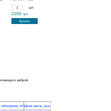
шт.
2200
грн.
Купить
питающего кабеля
обогрева, м²
Цена мата, грн.