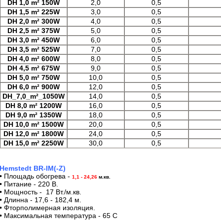
DH 1,0 m² 150W
2,0
0,5
DH 1,5 m² 225W
3,0
0,5
DH 2,0 m² 300W
4,0
0,5
DH 2,5 m² 375W
5,0
0,5
DH 3,0 m² 450W
6,0
0,5
DH 3,5 m² 525W
7,0
0,5
DH 4,0 m² 600W
8,0
0,5
DH 4,5 m² 675W
9,0
0,5
DH 5,0 m² 750W
10,0
0,5
DH 6,0 m² 900W
12,0
0,5
DH_7,0_m²_1050W
14,0
0,5
DH 8,0 m² 1200W
16,0
0,5
DH 9,0 m² 1350W
18,0
0,5
DH 10,0 m² 1500W
20,0
0,5
DH 12,0 m² 1800W
24,0
0,5
DH 15,0 m² 2250W
30,0
0,5
Hemstedt BR-IM(-Z)
• Площадь обогрева -
1,1 - 24,26
м.кв.
• Питание - 220 В.
• Мощность - 17 Вт./м.кв.
• Длинна - 17,6 - 182,4 м.
• Фторполимерная изоляция.
• Максимальная температура - 65 С