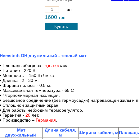
шт.
1600
грн.
Купить
Hemstedt
DH двужильный
- теплый мат
• Площадь обогрева -
1,0 - 15,0
м.кв.
• Питание - 220 В.
• Мощность - 150 Вт./ м.кв.
• Длинна - 2 - 30 м.
• Ширина полосы - 0.5 м.
• Максимальная температура - 65 С
• Фторполимерная изоляция.
• Безшовное соединение (без термоусадки) нагревающей жилы и 
• Сплошной защитный экран.
• Для работы небходим терморегулятор.
• Гарантия -
20
лет.
• Производство –
Германия
.
Мат
Длина кабеля,
Ширина кабеля, м
Площадь 
двухжильный
м